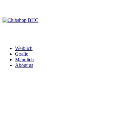
Zum
Inhalt
springen
Clubshop BHC
Weiblich
Goalie
Männlich
About us