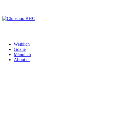
Zum
Inhalt
springen
Clubshop BHC
Weiblich
Goalie
Männlich
About us