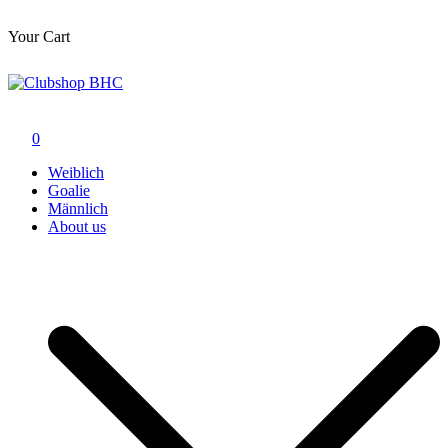
Your Cart
Zum
Inhalt
springen
Clubshop BHC
0
Weiblich
Goalie
Männlich
About us