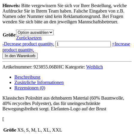
Hinweis:
Bitte vergewissern Sie sich vor Ihrer Bestellung, welche
Aufdrucke Sie in Ihrem Team haben. Falsche Eingaben von z.B.
Namen oder Nummer sind kein Reklamationsgrund. Bei Fragen
wenden Sie sich bitte an den jeweiligen Mannschaftsbetreuer.
Größe
Zurücksetzen
POLO
-
Decrease product quantity.
+
Increase
ROSARIO
product quantity.
DAMEN
In den Warenkorb
GRAU
Menge
Artikelnummer:
923855.06BHC
Kategorie:
Weiblich
Beschreibung
Zusätzliche Informationen
Rezensionen (0)
Klassisches Poloshirt aus dehnbarem Material (60% Baumwolle,
40% recyceltes Polyester), das für uneingeschränkte
Bewegungsfreiheit sorgt. Elefanten-Logo auf der Brust
[
Größe
XS, S, M, L, XL, XXL