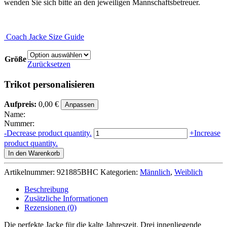
wenden Sie sich bitte an den jeweiligen Mannschaftsbetreuer.
Coach Jacke Size Guide
Größe
Zurücksetzen
Trikot personalisieren
Aufpreis:
0,00 €
Anpassen
Name:
Nummer:
WINTERJACKE
-
Decrease product quantity.
+
Increase
UNISEX
product quantity.
ROT
In den Warenkorb
Menge
Artikelnummer:
921885BHC
Kategorien:
Männlich
,
Weiblich
Beschreibung
Zusätzliche Informationen
Rezensionen (0)
Die perfekte Jacke für die kalte Jahreszeit. Drei innenliegende