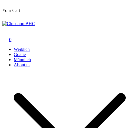
Your Cart
Zum
Inhalt
springen
Clubshop BHC
0
Weiblich
Goalie
Männlich
About us