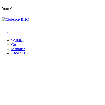
Your Cart
Zum
Inhalt
springen
Clubshop BHC
0
Weiblich
Goalie
Männlich
About us